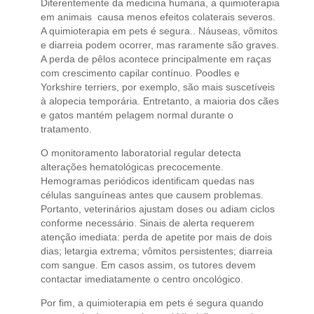
Diferentemente da medicina humana, a quimioterapia
em animais causa menos efeitos colaterais severos.
A quimioterapia em pets é segura.. Náuseas, vômitos
e diarreia podem ocorrer, mas raramente são graves.
A perda de pêlos acontece principalmente em raças
com crescimento capilar contínuo. Poodles e
Yorkshire terriers, por exemplo, são mais suscetíveis
à alopecia temporária. Entretanto, a maioria dos cães
e gatos mantém pelagem normal durante o
tratamento.
O monitoramento laboratorial regular detecta
alterações hematológicas precocemente.
Hemogramas periódicos identificam quedas nas
células sanguíneas antes que causem problemas.
Portanto, veterinários ajustam doses ou adiam ciclos
conforme necessário. Sinais de alerta requerem
atenção imediata: perda de apetite por mais de dois
dias; letargia extrema; vômitos persistentes; diarreia
com sangue. Em casos assim, os tutores devem
contactar imediatamente o centro oncológico.
Por fim, a quimioterapia em pets é segura quando