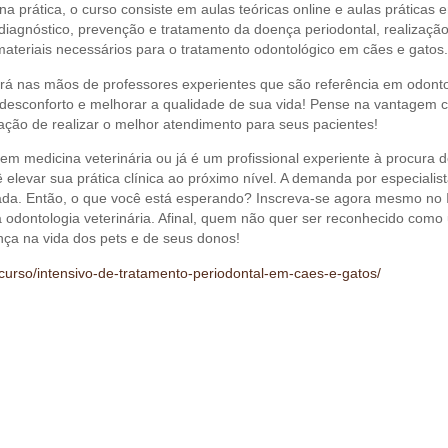
 prática, o curso consiste em aulas teóricas online e aulas práticas e
iagnóstico, prevenção e tratamento da doença periodontal, realização d
materiais necessários para o tratamento odontológico em cães e gatos.
ará nas mãos de professores experientes que são referência em odonto
u desconforto e melhorar a qualidade de sua vida! Pense na vantagem 
sfação de realizar o melhor atendimento para seus pacientes!
m medicina veterinária ou já é um profissional experiente à procura 
 elevar sua prática clínica ao próximo nível. A demanda por especialis
ada. Então, o que você está esperando? Inscreva-se agora mesmo no 
 odontologia veterinária. Afinal, quem não quer ser reconhecido como
nça na vida dos pets e de seus donos!
r/curso/intensivo-de-tratamento-periodontal-em-caes-e-gatos/