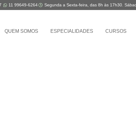
7
11 99649-6264
Segunda a Sexta-feira, das 8h às 17h30. Sába
QUEM SOMOS
ESPECIALIDADES
CURSOS