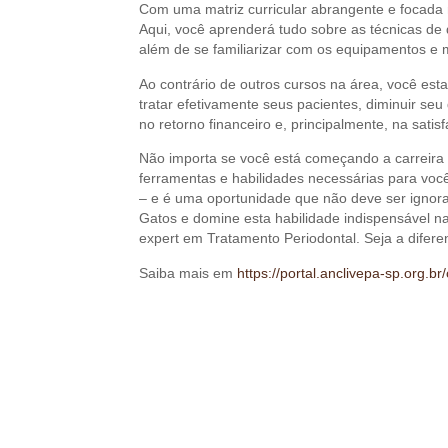
Com uma matriz curricular abrangente e focada na
Aqui, você aprenderá tudo sobre as técnicas de d
além de se familiarizar com os equipamentos e 
Ao contrário de outros cursos na área, você est
tratar efetivamente seus pacientes, diminuir se
no retorno financeiro e, principalmente, na sati
Não importa se você está começando a carreira e
ferramentas e habilidades necessárias para você
– e é uma oportunidade que não deve ser ignor
Gatos e domine esta habilidade indispensável na
expert em Tratamento Periodontal. Seja a difere
Saiba mais em
https://portal.anclivepa-sp.org.b