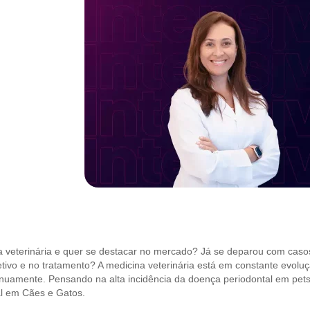
a veterinária e quer se destacar no mercado? Já se deparou com cas
fetivo e no tratamento? A medicina veterinária está em constante evolu
ntinuamente. Pensando na alta incidência da doença periodontal em pe
al em Cães e Gatos.