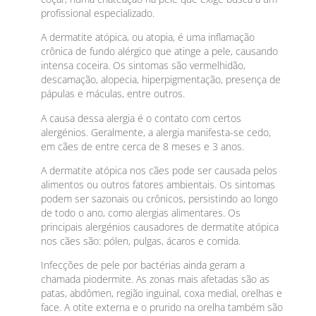
profissional especializado.
A dermatite atópica, ou atopia, é uma inflamação
crônica de fundo alérgico que atinge a pele, causando
intensa coceira. Os sintomas são vermelhidão,
descamação, alopecia, hiperpigmentação, presença de
pápulas e máculas, entre outros.
A causa dessa alergia é o contato com certos
alergénios. Geralmente, a alergia manifesta-se cedo,
em cães de entre cerca de 8 meses e 3 anos.
A dermatite atópica nos cães pode ser causada pelos
alimentos ou outros fatores ambientais. Os sintomas
podem ser sazonais ou crônicos, persistindo ao longo
de todo o ano, como alergias alimentares. Os
principais alergénios causadores de dermatite atópica
nos cães são: pólen, pulgas, ácaros e comida.
Infecções de pele por bactérias ainda geram a
chamada piodermite. As zonas mais afetadas são as
patas, abdômen, região inguinal, coxa medial, orelhas e
face. A otite externa e o prurido na orelha também são