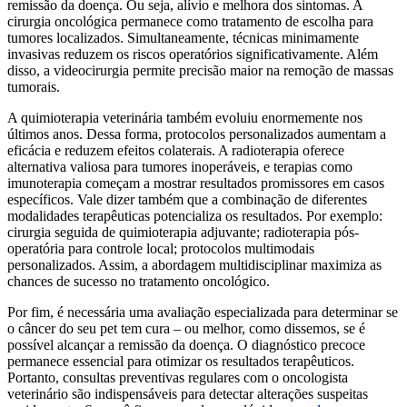
remissão da doença. Ou seja, alívio e melhora dos sintomas. A
cirurgia oncológica permanece como tratamento de escolha para
tumores localizados. Simultaneamente, técnicas minimamente
invasivas reduzem os riscos operatórios significativamente. Além
disso, a videocirurgia permite precisão maior na remoção de massas
tumorais.
A quimioterapia veterinária também evoluiu enormemente nos
últimos anos. Dessa forma, protocolos personalizados aumentam a
eficácia e reduzem efeitos colaterais. A radioterapia oferece
alternativa valiosa para tumores inoperáveis, e terapias como
imunoterapia começam a mostrar resultados promissores em casos
específicos. Vale dizer também que a combinação de diferentes
modalidades terapêuticas potencializa os resultados. Por exemplo:
cirurgia seguida de quimioterapia adjuvante; radioterapia pós-
operatória para controle local; protocolos multimodais
personalizados. Assim, a abordagem multidisciplinar maximiza as
chances de sucesso no tratamento oncológico.
Por fim, é necessária uma avaliação especializada para determinar se
o câncer do seu pet tem cura – ou melhor, como dissemos, se é
possível alcançar a remissão da doença. O diagnóstico precoce
permanece essencial para otimizar os resultados terapêuticos.
Portanto, consultas preventivas regulares com o oncologista
veterinário são indispensáveis para detectar alterações suspeitas