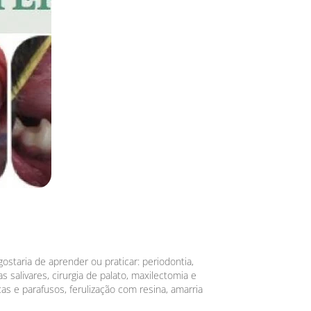
staria de aprender ou praticar: periodontia,
 salivares, cirurgia de palato, maxilectomia e
s e parafusos, ferulização com resina, amarria