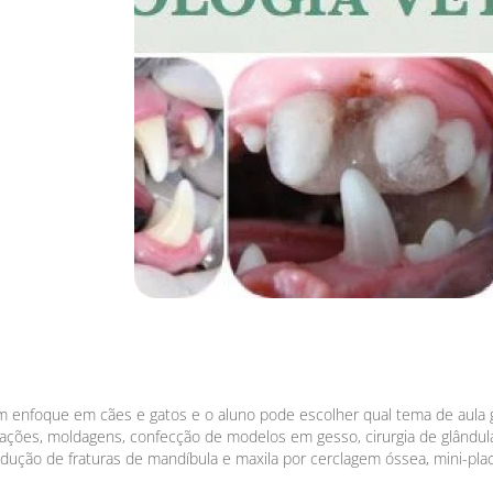
m enfoque em cães e gatos e o aluno pode escolher qual tema de aula go
urações, moldagens, confecção de modelos em gesso, cirurgia de glândulas
ção de fraturas de mandíbula e maxila por cerclagem óssea, mini-placa