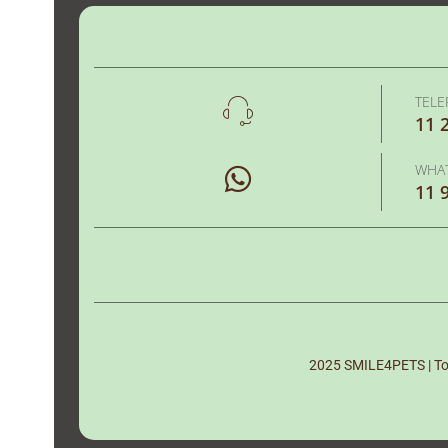
TEL
11 
WHA
11 
2025 SMILE4PETS | Tod