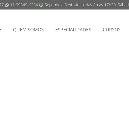
77
11 99649-6264
Segunda a Sexta-feira, das 8h às 17h30. Sába
E
QUEM SOMOS
ESPECIALIDADES
CURSOS