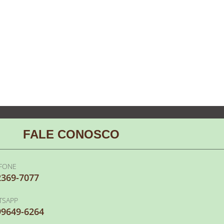
FALE CONOSCO
EFONE
2369-7077
TSAPP
99649-6264