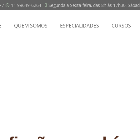
77
11 99649-6264
Segunda a Sexta-feira, das 8h às 17h30. Sába
E
QUEM SOMOS
ESPECIALIDADES
CURSOS