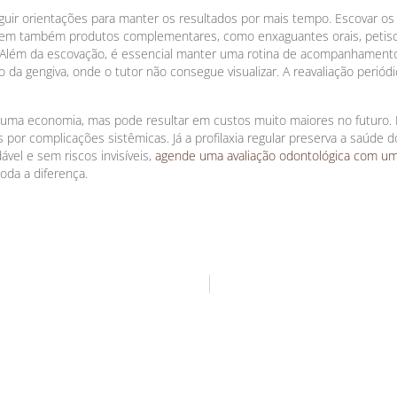
seguir orientações para manter os resultados por mais tempo. Escovar o
stem também produtos complementares, como enxaguantes orais, petisc
a. Além da escovação, é essencial manter uma rotina de acompanhame
 da gengiva, onde o tutor não consegue visualizar. A reavaliação periód
r uma economia, mas pode resultar em custos muito maiores no futuro.
por complicações sistêmicas. Já a profilaxia regular preserva a saúde d
vel e sem riscos invisíveis,
agende uma avaliação odontológica com um p
oda a diferença.