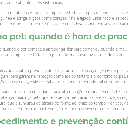
entária e até infecções sistêmicas.
ejam resultados visíveis da limpeza de tártaro no pet, os benefícios ma
uínea e atingir órgãos como coração, rins e fígado. Esse risco é espe
 o tártaro é uma atitude responsável e cuidadosa com o bem-estar do ani
no pet: quando é hora de proc
quando o pet começa a apresentar dor para comer ou quando o mau háli
ealizar a limpeza de tártaro no pet de forma preventiva, antes do apare
issional avalia a presença de placa, tártaro, inflamação gengival e possí
egura, para garantir a remoção completa do tártaro e o conforto do p
esões abaixo da gengiva e realizar o tratamento periodontal corretamente
e variar de acordo com idade, raça, alimentação e rotina de cuidados do
m atenção maior. Já pets que recebem alimentação seca e escovação r
l que algum grau de tártaro se forme ao longo do tempo. Por isso, visi
o mais cedo ocorrer a intervenção, menos invasivo será o tratamento.
ocedimento e prevenção cont