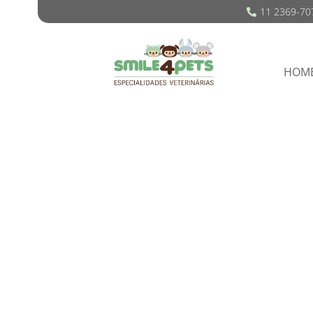
11 2369-70
HOM