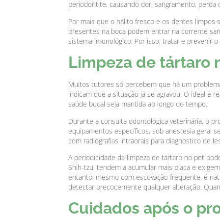
periodontite, causando dor, sangramento, perda d
Por mais que o hálito fresco e os dentes limpos s
presentes na boca podem entrar na corrente sang
sistema imunológico. Por isso, tratar e prevenir
Limpeza de tártaro 
Muitos tutores só percebem que há um problema 
indicam que a situação já se agravou. O ideal é r
saúde bucal seja mantida ao longo do tempo.
Durante a consulta odontológica veterinária, o prof
equipamentos específicos, sob anestesia geral s
com radiografias intraorais para diagnostico de l
A periodicidade da limpeza de tártaro no pet pod
Shih-tzu, tendem a acumular mais placa e exige
entanto, mesmo com escovação frequente, é natura
detectar precocemente qualquer alteração. Quant
Cuidados após o pr