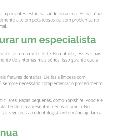
is importantes estão na saúde do animal. As bactérias
cialmente alto em pets idosos ou com problemas no
mal.
urar um especialista
to se torna muito forte. No entanto, esses sinais
cimento de sintomas mais sérios. Isso garante que a
veis fraturas dentárias. Ele faz a limpeza com
et. É sempre necessário complementar o procedimento
.
miciliares. Raças pequenas, como Yorkshire, Poodle e
egular tendem a apresentar menos acúmulo. No
tas regulares ao odontologista veterinário ajudam a
ínua