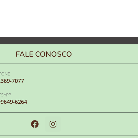
FALE CONOSCO
EFONE
2369-7077
TSAPP
99649-6264