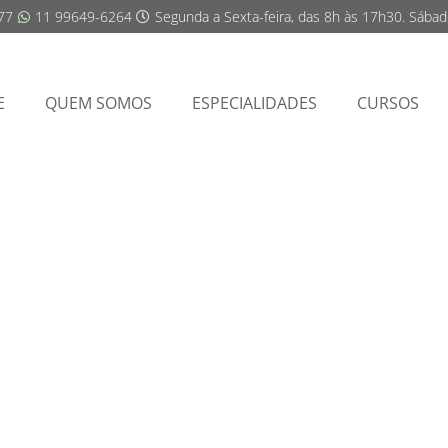
77
11 99649-6264
Segunda a Sexta-feira, das 8h às 17h30. Sába
E
QUEM SOMOS
ESPECIALIDADES
CURSOS