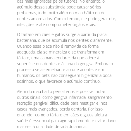
das mais ignoradas pelos tutores. No entanto, o
acúmulo dessa substância pode causar sérios
problemas, indo muito além do mau hálito ou de
dentes amarelados. Com o tempo, ele pode gerar dor,
infecções e até comprometer órgãos vitais.
O tártaro em cães e gatos surge a partir da placa
bacteriana, que se acumula nos dentes diariamente.
Quando essa placa não é removida de forma
adequada, ela se mineraliza e se transforma em
tártaro, uma camada endurecida que adere à
superfície dos dentes e à linha da gengiva. Embora o
processo seja semelhante ao que acontece em
humanos, os pets não conseguem higienizar a boca
sozinhos, o que favorece o acúmulo contínuo.
Além do mau hálito persistente, é possível notar
outros sinais, como gengiva inflamada, sangramento,
retração gengival, dificuldade para mastigar e, nos
casos mais avançados, perda dentária. Por isso,
entender como o tártaro em cães e gatos afeta a
saúde é essencial para agir rapidamente e evitar danos
maiores à qualidade de vida do animal.