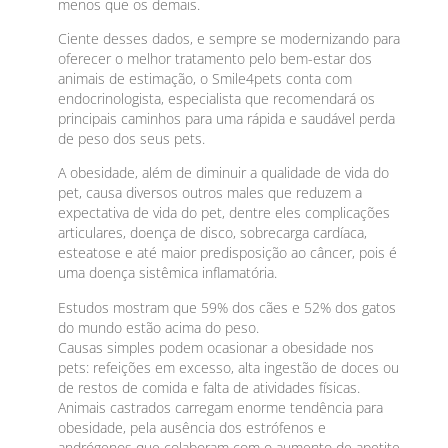
menos que os demais.
Ciente desses dados, e sempre se modernizando para
oferecer o melhor tratamento pelo bem-estar dos
animais de estimação, o Smile4pets conta com
endocrinologista, especialista que recomendará os
principais caminhos para uma rápida e saudável perda
de peso dos seus pets.
A obesidade, além de diminuir a qualidade de vida do
pet, causa diversos outros males que reduzem a
expectativa de vida do pet, dentre eles complicações
articulares, doença de disco, sobrecarga cardíaca,
esteatose e até maior predisposição ao câncer, pois é
uma doença sistêmica inflamatória.
Estudos mostram que 59% dos cães e 52% dos gatos
do mundo estão acima do peso.
Causas simples podem ocasionar a obesidade nos
pets: refeições em excesso, alta ingestão de doces ou
de restos de comida e falta de atividades físicas.
Animais castrados carregam enorme tendência para
obesidade, pela ausência dos estrófenos e
andrógenos que colaboram com o aumento de apetite