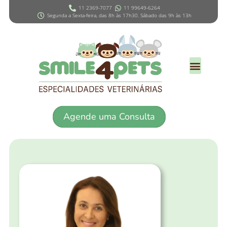
11 2369-7077
11 99649-6264
Segunda a Sexta-feira, das 8h às 17h30. Sábado das 9h às 13h
Agende uma Consulta